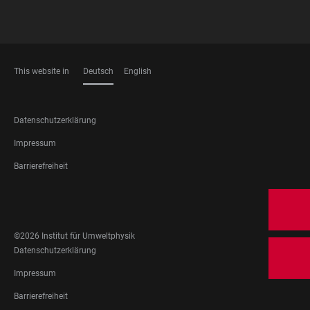
This website in
Deutsch
English
SPRACHEN
FOOTER
Datenschutzerklärung
LEGAL
Impressum
Barrierefreiheit
FOOTER
SOCIAL
MEDIA
©2026 Institut für Umweltphysik
FOOTER
Datenschutzerklärung
LEGAL
Impressum
Barrierefreiheit