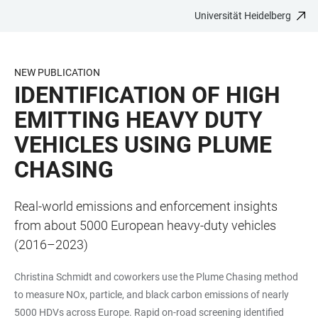
Universität Heidelberg
ZUM
HAUPTNAVIGATION
WEBSEITENSUCHE
LINKS
HAUPTINHALT
ÖFFNEN
ÖFFNEN
ZUR
BARRIEREFREIHEIT
NEW PUBLICATION
IDENTIFICATION OF HIGH
EMITTING HEAVY DUTY
VEHICLES USING PLUME
CHASING
Real-world emissions and enforcement insights
from about 5000 European heavy-duty vehicles
(2016–2023)
Christina Schmidt and coworkers use the Plume Chasing method
to measure NOx, particle, and black carbon emissions of nearly
5000 HDVs across Europe. Rapid on-road screening identified