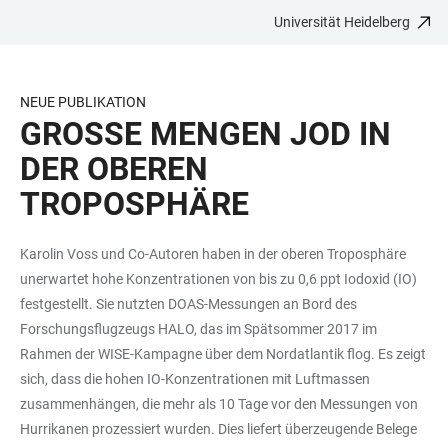
Universität Heidelberg
ZUM
HAUPTNAVIGATION
WEBSEITENSUCHE
LINKS
HAUPTINHALT
ÖFFNEN
ÖFFNEN
ZUR
BARRIEREFREIHEIT
NEUE PUBLIKATION
GROSSE MENGEN JOD IN D
ER OBEREN T
ROPOSPHÄRE
Karolin Voss und Co-Autoren haben in der oberen Troposphäre
unerwartet hohe Konzentrationen von bis zu 0,6 ppt Iodoxid (IO)
festgestellt. Sie nutzten DOAS-Messungen an Bord des
Forschungsflugzeugs HALO, das im Spätsommer 2017 im
Rahmen der WISE-Kampagne über dem Nordatlantik flog. Es zeigt
sich, dass die hohen IO-Konzentrationen mit Luftmassen
zusammenhängen, die mehr als 10 Tage vor den Messungen von
Hurrikanen prozessiert wurden. Dies liefert überzeugende Belege