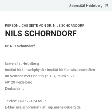
Universität Heidelberg
ZUM
HAUPTNAVIGATION
WEBSEITENSUCHE
LINKS
HAUPTINHALT
ÖFFNEN
ÖFFNEN
ZUR
BARRIEREFREIHEIT
PERSÖNLICHE SEITE VON DR. NILS SCHORNDORF
NILS SCHORNDORF
Dr. Nils Schorndorf
Universität Heidelberg
Institut für Umweltphysik / Institut für Geowissenschaften
Im Neuenheimer Feld 229 (5. OG, Raum 502)
69120 Heidelberg
Deutschland
Telefon: +49 6221 54 6517
E-Mail: nils.schorndorf ( at ) iup.uni-heidelberg.de