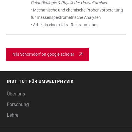
Paläoökologie & Physik der Umweltarchive
• Mechanische und chemische Probenvorbereitung
für massenspektrometrische Analysen
• Arbeit in einem Ultra-Reinraumlabor
Nils Schorndorf on google.scholar
INSTITUT FÜR UMWELTPHYSIK
FOOTER
Über uns
Forschung
Lehre