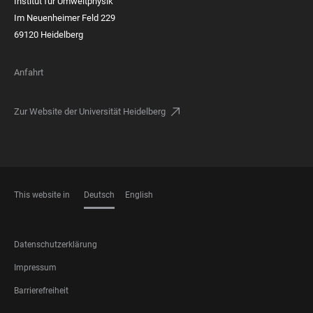
Institut für Umweltphysik
Im Neuenheimer Feld 229
69120 Heidelberg
Anfahrt
Zur Website der Universität Heidelberg
This website in
Deutsch
English
SPRACHEN
FOOTER
Datenschutzerklärung
LEGAL
Impressum
Barrierefreiheit