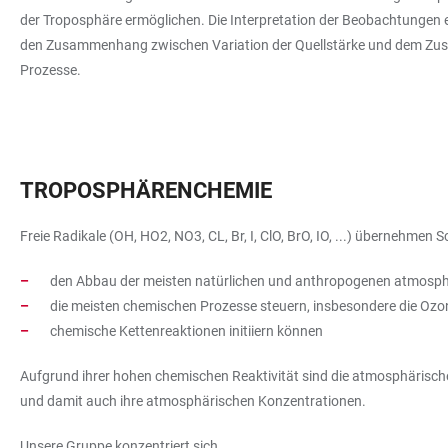
der Troposphäre ermöglichen. Die Interpretation der Beobachtungen erf
den Zusammenhang zwischen Variation der Quellstärke und dem Zustan
Prozesse.
TROPOSPHÄRENCHEMIE
Freie Radikale (OH, HO2, NO3, CL, Br, I, ClO, BrO, IO, ...) übernehmen
den Abbau der meisten natürlichen und anthropogenen atmosphä
die meisten chemischen Prozesse steuern, insbesondere die Ozo
chemische Kettenreaktionen initiiern können
Aufgrund ihrer hohen chemischen Reaktivität sind die atmosphärisch
und damit auch ihre atmosphärischen Konzentrationen.
Unsere Gruppe konzentriert sich