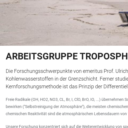
ARBEITSGRUPPE TROPOSPHÄ
Die Forschungsschwerpunkte von emeritus Prof. Ulrich 
Kohlenwasserstoffen in der Grenzschicht. Ferner studi
Kernforschungsmethode ist das Prinzip der Differentiel
Freie Radikale (OH, HO2, NO3, CL, Br, I, ClO, BrO, IO, ...) übernehm
bewirken ("Selbstreinigung der Atmosphäre"), die meisten chemischen
chemischen Reaktivität sind die atmosphärischen Lebensdauern von 
Unsere Forschung konzentriert sich auf die Weiterentwicklung von sp