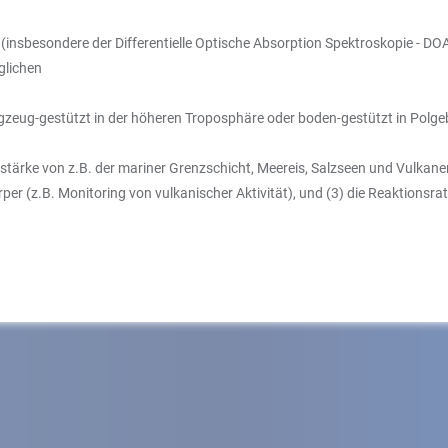
nsbesondere der Differentielle Optische Absorption Spektroskopie - DOAS
glichen
zeug-gestützt in der höheren Troposphäre oder boden-gestützt in Polge
ellstärke von z.B. der mariner Grenzschicht, Meereis, Salzseen und Vul
rper (z.B. Monitoring von vulkanischer Aktivität), und (3) die Reaktion